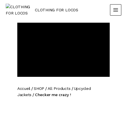
Aller
MAIN
me
Au
CLOTHING FOR LOCOS
crazy
MEN
Contenu
!
Accueil
/
SHOP
/
All Products
/
Upcycled
Jackets
/ Checker me crazy !