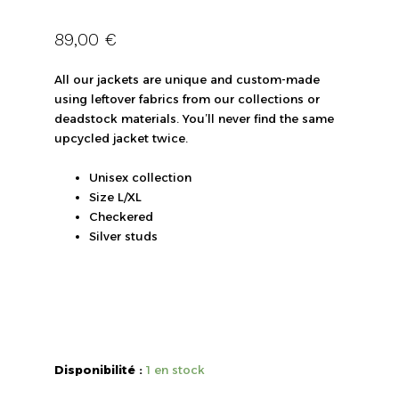
89,00
€
All our jackets are unique and custom-made
using leftover fabrics from our collections or
deadstock materials. You’ll never find the same
upcycled jacket twice.
Unisex collection
Size L/XL
Checkered
Silver studs
quantité
de
Checker
Disponibilité :
1 en stock
me