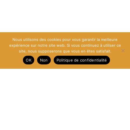
Nous utilisons des cookies pour vous garantir la meilleure
expérience sur notre site web. Si vous continuez à utiliser ce
site, nous supposerons que vous en êtes satisfait.
OK
Non
Politique de confidentialité
Newsletter
Join our Locos team! Enjoy exclusive clothing, VIP events, and
share your passion with us ♥